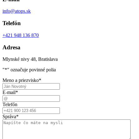
info@atops.sk
Telefón
+421 948 136 870
Adresa
Mlynské nivy 48, Bratislava
"
*
" označuje povinné polia
Meno a priezvisko
*
E-mail
*
Telefón
Správa
*